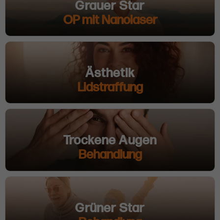
Grauer Star
OP mit Nanolaser
Ästhetik
Lidstraffung
Trockene Augen
Behandlung
Grüner Star