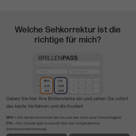
Dieses Cookie wird verwendet, um die
Dieses Cookie enthält Metadaten auf
Zweck
Sicherheit der Anwendungen zu verwalten.
Zweck
Sitzungsebene, die sich auf die Auslöser
von PageSense beziehen.
Name
munichmedgmbh-_zldp
Welche Sehkorrektur ist die
Name
zfccn|_zcsr_tmp
richtige für mich?
Anbieter
Zoho SalesIQ
Anbieter
Zoho PageSense
Laufzeit
2 Jahre
Laufzeit
Sitzungsende
Dieses Cookie identifiziert die einzelnen
Zweck
Schrift vergrößern
Besucher der Website.
Sitzungsbasierter Sicherheits-Cookie, der
Zweck
Cross-Site Identity Forgery verhindert.
Schrift verkleinern
Name
munichmedgmbh-_zldt
Geben Sie hier Ihre Brillenstärke ein und sehen Sie sofort
Name
^zalb_\d+$
Kontrast
Anbieter
Zoho SalesIQ
das beste Verfahren und die Kosten!
Anbieter
Zoho PageSense
SPH
= Die Sphäre beschreibt die Art und den Grad einer Fehlsichtigkeit.
Laufzeit
1 Tag
Lesehilfe
CYL
= Der Zylinder gibt Auskunft über den Astigmatismus
Laufzeit
Sitzungsende
(Hornhautverkrümmung).
Dieses Cookie identifiziert eindeutige
Zweck