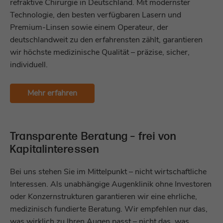
refraktive Chirurgie in Deutschland. Mit modernster
Anbieter
Zoho PageSense
Technologie, den besten verfügbaren Lasern und
Name
be_typo_user
Premium-Linsen sowie einem Operateur, der
Laufzeit
1 Jahr
deutschlandweit zu den erfahrensten zählt, garantieren
Anbieter
TYPO3
wir höchste medizinische Qualität – präzise, sicher,
Dieses Cookie speichert Metadaten
Laufzeit
Sitzungsende
individuell.
(Eingänge, Quelle usw.) einer Sitzung, die
Zweck
für die vollständige Nachverfolgung
Dieses Cookie teilt der Webseite mit, ob ein
verwendet werden.
Mehr erfahren
Besucher oder eine Besucherin zugleich im
Zweck
TYPO3-Backend angemeldet ist und die
Rechte besitzt, die Webseite zu verwalten.
Name
^zsc[0-9a-z]{32}$
Transparente Beratung – frei von
Anbieter
Zoho PageSense
Kapitalinteressen
Name
LS_CSRF_TOKEN
Laufzeit
1 Tag
Anbieter
Zoho SalesIQ
Bei uns stehen Sie im Mittelpunkt – nicht wirtschaftliche
Interessen. Als unabhängige Augenklinik ohne Investoren
Dieses Cookie wird gesetzt, wenn eine
Laufzeit
Sitzungsende
neue Sitzung mit vollständiger
oder Konzernstrukturen garantieren wir eine ehrliche,
Nachverfolgung gestartet wird. Dieses
medizinisch fundierte Beratung. Wir empfehlen nur das,
Zweck
Dieses Cookie wird aus Sicherheitsgründen
Cookie wird verwendet, um die aktuelle
was wirklich zu Ihren Augen passt – nicht das, was