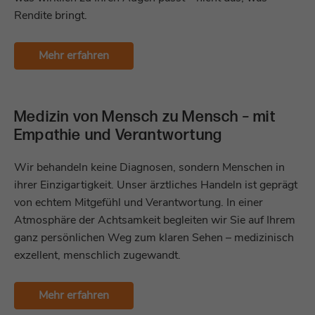
verwendet, um Cross-Site Request
Sitzung für eine vollständige
Zweck
Rendite bringt.
Forgery (CSRF) für die vom Besucher
Nachverfolgung zu identifizieren.
getätigten AJAX-Aufrufe zu vermeiden.
Mehr erfahren
Name
zabUserID
Name
uesign
Anbieter
Zoho PageSense
Anbieter
Zoho SalesIQ
Medizin von Mensch zu Mensch – mit
Laufzeit
1 Jahr
Empathie und Verantwortung
Laufzeit
1 Monat
Dient der Identifizierung einzelner
Wir behandeln keine Diagnosen, sondern Menschen in
Dieses Cookie wird verwendet, um die
Zweck
Besucher sowie dem Status von neuen
Zweck
Sicherheit der Anwendungen zu verwalten.
ihrer Einzigartigkeit. Unser ärztliches Handeln ist geprägt
und wiederkehrenden Besuchern.
von echtem Mitgefühl und Verantwortung. In einer
Atmosphäre der Achtsamkeit begleiten wir Sie auf Ihrem
Name
zalb_34e30bb8af
Name
zps-tgr-dts
ganz persönlichen Weg zum klaren Sehen – medizinisch
exzellent, menschlich zugewandt.
Anbieter
Zoho SalesIQ
Anbieter
Zoho PageSense
Laufzeit
Sitzungsende
Mehr erfahren
Laufzeit
1 Jahr