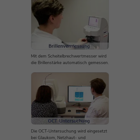
Dieses Cookie wird verwendet, um die
Dieses Cookie enthält Metadaten auf
Zweck
Sicherheit der Anwendungen zu verwalten.
Zweck
Sitzungsebene, die sich auf die Auslöser
von PageSense beziehen.
Name
munichmedgmbh-_zldp
Name
zfccn|_zcsr_tmp
Anbieter
Zoho SalesIQ
Anbieter
Zoho PageSense
Laufzeit
2 Jahre
Mit dem Scheitelbrechwertmesser wird
die Brillenstärke automatisch gemessen.
Laufzeit
Sitzungsende
Dieses Cookie identifiziert die einzelnen
Zweck
Besucher der Website.
Sitzungsbasierter Sicherheits-Cookie, der
Zweck
Cross-Site Identity Forgery verhindert.
Name
munichmedgmbh-_zldt
Name
^zalb_\d+$
Anbieter
Zoho SalesIQ
Anbieter
Zoho PageSense
Laufzeit
1 Tag
Die OCT-Untersuchung wird eingesetzt
Laufzeit
Sitzungsende
Dieses Cookie identifiziert eindeutige
bei Glaukom, Netzhaut- und
Zweck