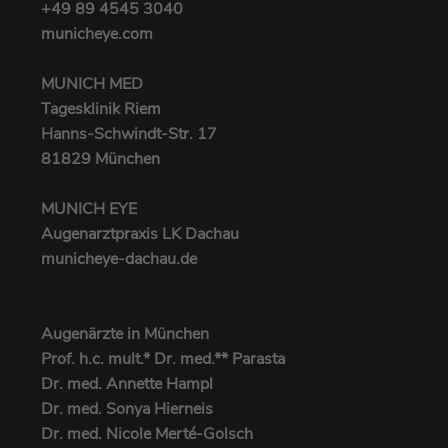
Dient zur Identifizierung des genauen
+49 89 4545 3040‬
Zweck
Heatmap-Experiments, das auf der
municheye.com
Webseite verfolgt werden soll.
MUNICH MED
Tagesklinik Riem
Hanns-Schwindt-Str. 17
81829 München
MUNICH EYE
Augenarztpraxis LK Dachau
municheye-dachau.de
Augenärzte in München
Prof. h.c. mult.* Dr. med.** Parasta
Dr. med. Annette Hampl
Dr. med. Sonya Hierneis
Dr. med. Nicole Merté-Golsch