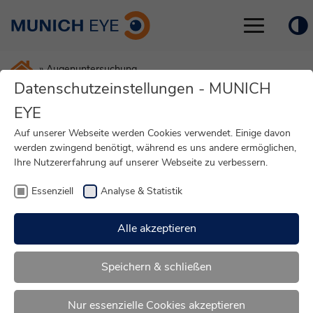
Toggle
navigation
»
Augenuntersuchung
Datenschutzeinstellungen - MUNICH
EYE
Die wichtigsten
Auf unserer Webseite werden Cookies verwendet. Einige davon
Augenuntersuchungen
werden zwingend benötigt, während es uns andere ermöglichen,
Ihre Nutzererfahrung auf unserer Webseite zu verbessern.
In der Augenheilkunde kommen
Essenziell
Analyse & Statistik
verschiedene Diagnostikmethoden zum Einsatz.
Viele dieser Untersuchungen werden bei der
Alle akzeptieren
Voruntersuchung vor einer operativen Korrektur von
Fehlsichtigkeiten eingesetzt (
Augenlasern LASIK
,
EVO+
Speichern & schließen
VISIAN ICL Kontaktlinse
,
Multifokallinsen
). Mit diesen
Untersuchungsmethoden kann ermittelt werden, für
welches Verfahren die Augen am besten geeignet sind und
Nur essenzielle Cookies akzeptieren