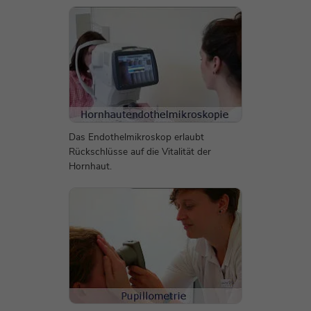
Anbieter
TYPO3
Großer Mauszeige
Laufzeit
1 Minute
Laufzeit
Sitzungsende
Links unterstreich
Dies ist ein Protokoll-Cookie zur anonymen
Standard-Cookie von TYPO3 zur
Zweck
Analyse des Nutzerverhaltens auf unserer
Speicherung der Session ID im Falle eines
Website.
Textabstand vergr
Zweck
Benutzer-Logins (Zugang zu einem
geschützten Bereich) oder der Nutzung
Textabstand verkle
von Formularfeldern.
Name
_ga_*
Das Endothelmikroskop erlaubt
Rückschlüsse auf die Vitalität der
Anbieter
Google Analytics
Zeilenhöhe vergrö
Hornhaut.
Name
be_lastLoginProvider
Laufzeit
1 Jahr
Zeilenhöhe verklei
Anbieter
TYPO3
Dies ist ein Protokoll-Cookie zur anonymen
Laufzeit
3 Monate
Zweck
Analyse des Nutzerverhaltens auf unserer
Website.
Benötigt, damit TYPO3 beim Backend-
Zweck
Login den Zeitpunkt des letzten Logins
feststellen kann.
Name
zft-sdc