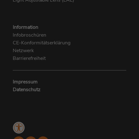
Light Adjustable Lens (LAL)
Information
Infobroschüren
CE-Konformitätserklärung
Netzwerk
Barrierefreiheit
Impressum
Datenschutz
Menü
Kundenbewertungen und Erfahrungen zu
Barrierefreiheit
MUNICH EYE I MUNICH MED