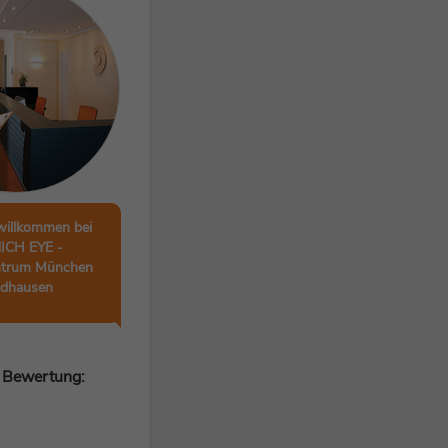
willkommen bei
CH EYE -
ntrum München
idhausen
 Bewertung: