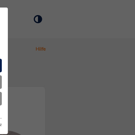
Hilfe
z