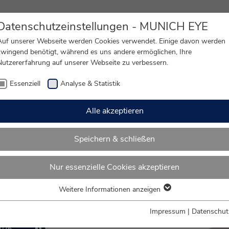
Datenschutzeinstellungen - MUNICH EYE
Auf unserer Webseite werden Cookies verwendet. Einige davon werden
zwingend benötigt, während es uns andere ermöglichen, Ihre
Nutzererfahrung auf unserer Webseite zu verbessern.
ung
Essenziell
Analyse & Statistik
Alle akzeptieren
sen
Speichern & schließen
Nur essenzielle Cookies akzeptieren
-Beratung | Einsteinstr. 1, 81675 München
Weitere Informationen anzeigen
Essenziell
 erst das gewünschte Datum und dann die Zeit:
Essenzielle Cookies werden für grundlegende Funktionen der
Impressum
|
Datenschut
Webseite benötigt. Dadurch ist gewährleistet, dass die Webseite
026