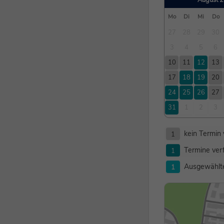
Mo
Di
Mi
Do
27
28
29
30
3
4
5
6
10
11
12
13
17
18
19
20
24
25
26
27
31
1
2
3
kein Termin
1
Termine ver
1
Ausgewählte
1