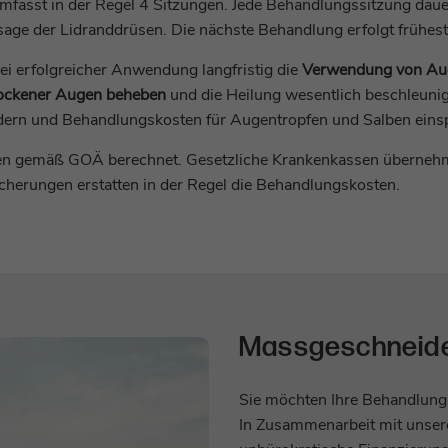
fasst in der Regel 4 Sitzungen. Jede Behandlungssitzung daue
age der Lidranddrüsen. Die nächste Behandlung erfolgt frühes
Name
_gid
Name
staticfilecache
ei erfolgreicher Anwendung langfristig die
Verwendung von Aug
Anbieter
Google Analytics
Anbieter
TYPO3
ockener Augen beheben
und die Heilung wesentlich beschleuni
dern und Behandlungskosten für Augentropfen und Salben eins
Laufzeit
1 Tag
Laufzeit
Sitzungsende
n gemäß GOÄ berechnet. Gesetzliche Krankenkassen übernehme
Cookie von Google zum speichern und zählen
Zweck
Verbesserung der Performance von statischen
sicherungen erstatten in der Regel die Behandlungskosten.
Zweck
von Pageviews.
Seiten.
Name
_gat_UA-*
Name
fe_typo_user
Anbieter
Google Analytics
Anbieter
TYPO3
Laufzeit
1 Minute
Massgeschneide
Laufzeit
Sitzungsende
Dies ist ein Protokoll-Cookie zur anonymen
Standard-Cookie von TYPO3 zur Speicherung
Sie möchten Ihre Behandlung 
Zweck
Analyse des Nutzerverhaltens auf unserer
der Session ID im Falle eines Benutzer-Logins
In Zusammenarbeit mit unser
Zweck
Website.
(Zugang zu einem geschützten Bereich) oder der