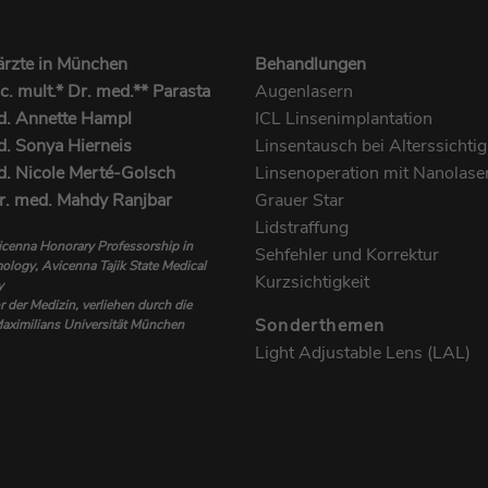
Zweck
Nachverfolgung verwendet werden.
TYPO3-Backend angemeldet ist und die Rechte
besitzt, die Webseite zu verwalten.
rzte in München
Behandlungen
Name
^zsc[0-9a-z]{32}$
.c. mult.* Dr. med.** Parasta
Augenlasern
Name
LS_CSRF_TOKEN
d. Annette Hampl
ICL Linsenimplantation
Anbieter
Zoho PageSense
d. Sonya Hierneis
Linsentausch bei Alterssichtig
Anbieter
Zoho SalesIQ
Laufzeit
1 Tag
d. Nicole Merté-Golsch
Linsenoperation mit Nanolase
Dr. med. Mahdy Ranjbar
Grauer Star
Laufzeit
Sitzungsende
Dieses Cookie wird gesetzt, wenn eine neue
Lidstraffung
Sitzung mit vollständiger Nachverfolgung
cenna Honorary Professorship in
Dieses Cookie wird aus Sicherheitsgründen
Sehfehler und Korrektur
Zweck
gestartet wird. Dieses Cookie wird verwendet,
logy, Avicenna Tajik State Medical
verwendet, um Cross-Site Request Forgery
Kurzsichtigkeit
Zweck
um die aktuelle Sitzung für eine vollständige
y
(CSRF) für die vom Besucher getätigten AJAX-
 der Medizin, verliehen durch die
Nachverfolgung zu identifizieren.
Aufrufe zu vermeiden.
Sonderthemen
aximilians Universität München
Light Adjustable Lens (LAL)
Name
zabUserID
Name
uesign
Anbieter
Zoho PageSense
Anbieter
Zoho SalesIQ
Laufzeit
1 Jahr
Laufzeit
1 Monat