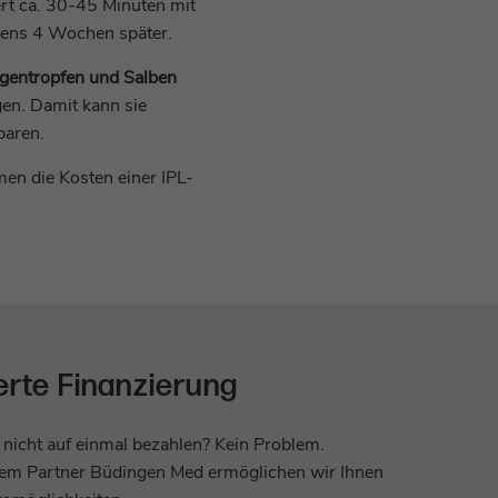
rt ca. 30-45 Minuten mit
tens 4 Wochen später.
entropfen und Salben
gen. Damit kann sie
paren.
n die Kosten einer IPL-
rte Finanzierung
nicht auf einmal bezahlen? Kein Problem.
em Partner Büdingen Med ermöglichen wir Ihnen