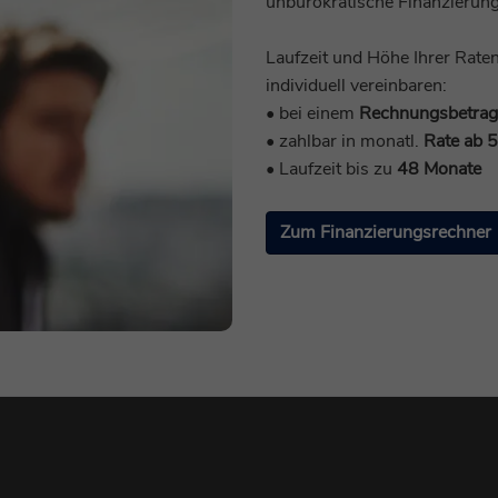
unbürokratische Finanzierun
Nutzung von Formularfeldern.
Name
_ga_*
Laufzeit und Höhe Ihrer Rat
Name
be_lastLoginProvider
individuell vereinbaren:
Anbieter
Google Analytics
• bei einem
Rechnungsbetrag
Anbieter
TYPO3
• zahlbar in monatl.
Rate ab 
Laufzeit
1 Jahr
• Laufzeit bis zu
48 Monate
Laufzeit
3 Monate
Dies ist ein Protokoll-Cookie zur anonymen
Zweck
Analyse des Nutzerverhaltens auf unserer
Benötigt, damit TYPO3 beim Backend-Login den
Zum Finanzierungsrechner
Zweck
Website.
Zeitpunkt des letzten Logins feststellen kann.
Name
zft-sdc
Name
be_typo_user
Anbieter
Zoho PageSense
Anbieter
TYPO3
Laufzeit
1 Jahr
Laufzeit
Sitzungsende
Dieses Cookie speichert Metadaten (Eingänge,
Dieses Cookie teilt der Webseite mit, ob ein
Zweck
Quelle usw.) einer Sitzung, die für die vollständige
Besucher oder eine Besucherin zugleich im