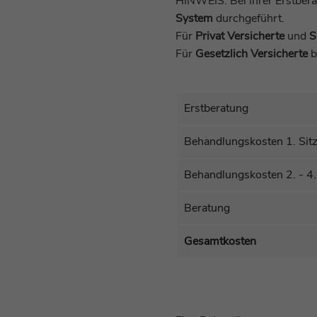
HINWEIS: Bei Ihrer Erstber
System
durchgeführt.
Für
Privat Versicherte
und
S
Für
Gesetzlich Versicherte
b
Erstberatung
Behandlungskosten 1. Sit
Behandlungskosten 2. - 4.
Beratung
Gesamtkosten