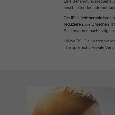
Eine Behandlungssequenz um
anschließender Lidrandmass
Die
IPL-Lichttherapie
kann b
reduzieren
, die
Ursachen Tr
Beschwerden nachhaltig lin
HINWEIS: Die Kosten werde
Therapie nicht. Private Ver