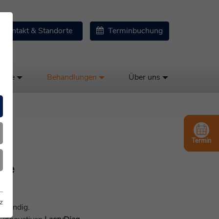
Kontakt & Standorte
Terminbuchung
kose
Behandlungen
Über uns
Termin
pie
z
twendig.