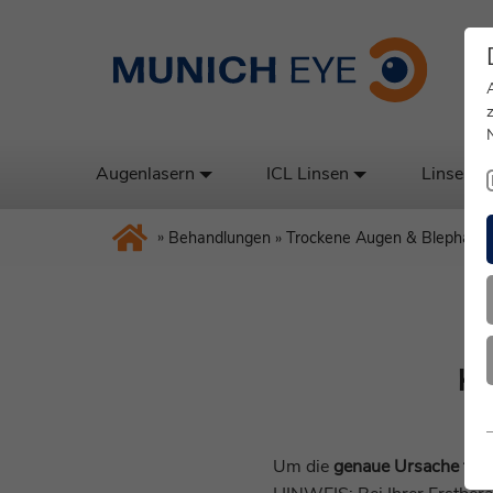
Augenlasern
ICL Linsen
Linsenta
»
Behandlungen
»
Trockene Augen & Blephariti
Ko
Um die
genaue Ursache für