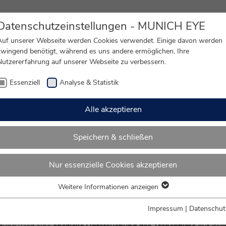
Datenschutzeinstellungen - MUNICH EYE
Auf unserer Webseite werden Cookies verwendet. Einige davon werden
zwingend benötigt, während es uns andere ermöglichen, Ihre
Nutzererfahrung auf unserer Webseite zu verbessern.
usch
Grauer Star
Lidstraffung
OP Nar
Essenziell
Analyse & Statistik
s
»
Kosten Trockene Augen
Alle akzeptieren
Speichern & schließen
Nur essenzielle Cookies akzeptieren
sten Trockene Augen und IPL-Thera
Weitere Informationen anzeigen
Essenziell
Essenzielle Cookies werden für grundlegende Funktionen der
Impressum
|
Datenschut
 trockene Augen
zu finden, ist eine
eingehende Untersuchung
no
Webseite benötigt. Dadurch ist gewährleistet, dass die Webseite