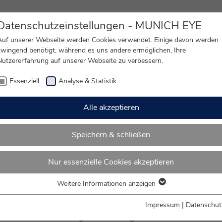
Datenschutzeinstellungen - MUNICH EYE
Auf unserer Webseite werden Cookies verwendet. Einige davon werden
zwingend benötigt, während es uns andere ermöglichen, Ihre
Nutzererfahrung auf unserer Webseite zu verbessern.
usch
Grauer Star
Lidstraffung
OP Nar
Essenziell
Analyse & Statistik
Alle akzeptieren
Speichern & schließen
Erfahrungen Augenlidstraffun
Nur essenzielle Cookies akzeptieren
Weitere Informationen anzeigen
Essenziell
läuft eine Augenlidkorrektur mit HF-Technik genau ab? Wie fühl
Essenzielle Cookies werden für grundlegende Funktionen der
r Lidstraffung?
Impressum
|
Datenschut
Webseite benötigt. Dadurch ist gewährleistet, dass die Webseite
n Sie hier die Erfahrungsberichte einiger unserer Patienten un