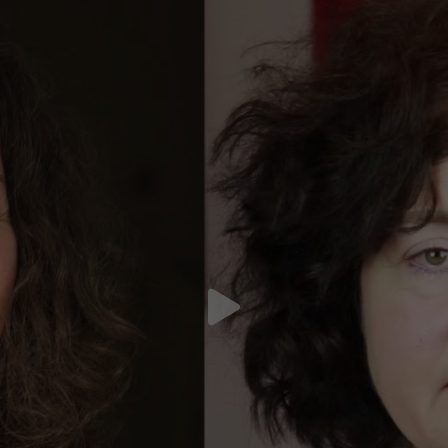
Name
_gid
Name
staticfilecache
Anbieter
Google Analytics
Anbieter
TYPO3
Laufzeit
1 Tag
Laufzeit
Sitzungsende
Cookie von Google zum speichern und zählen
Zweck
Verbesserung der Performance von statischen
Zweck
von Pageviews.
Seiten.
Name
_gat_UA-*
Name
fe_typo_user
Anbieter
Google Analytics
Anbieter
TYPO3
Laufzeit
1 Minute
Laufzeit
Sitzungsende
Dies ist ein Protokoll-Cookie zur anonymen
Standard-Cookie von TYPO3 zur Speicherung
Zweck
Analyse des Nutzerverhaltens auf unserer
der Session ID im Falle eines Benutzer-Logins
Zweck
Website.
(Zugang zu einem geschützten Bereich) oder der