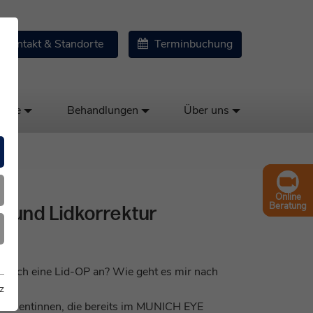
Kontakt & Standorte
Terminbuchung
kose
Behandlungen
Über uns
Online
Beratung
g und Lidkorrektur
t sich eine Lid-OP an? Wie geht es mir nach
z
d Patientinnen, die bereits im MUNICH EYE