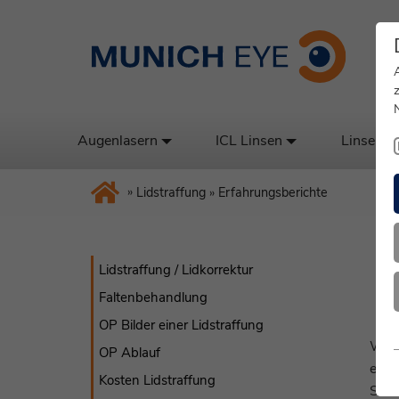
Augenlasern
ICL Linsen
Linsenta
»
Lidstraffung
»
Erfahrungsberichte
Lidstraffung / Lidkorrektur
Faltenbehandlung
OP Bilder einer Lidstraffung
Wie 
OP Ablauf
eine
Kosten Lidstraffung
Sehe