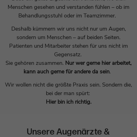
Menschen gesehen und verstanden fühlen – ob im
Cookie von Google zur Steuerung der
Zweck
PHPs Daten/Sitzungs-Identifikator, gesetzt,
erweiterten Script- und Ereignisbehandlung.
Behandlungsstuhl oder im Teamzimmer.
Zweck
wenn die PHP session()-Methode verwendet
wird, bietet seitenübergreifende Funktionen.
Deshalb kümmern wir uns nicht nur um Augen,
Name
_gid
sondern um Menschen – auf beiden Seiten.
Name
staticfilecache
Patienten und Mitarbeiter stehen für uns nicht im
Anbieter
Google Analytics
Gegensatz.
Anbieter
TYPO3
Laufzeit
1 Tag
Sie gehören zusammen.
Nur wer gerne hier arbeitet,
Laufzeit
Sitzungsende
kann auch gerne für andere da sein
.
Cookie von Google zum speichern und zählen
Zweck
von Pageviews.
Verbesserung der Performance von
Wir wollen nicht die größte Praxis sein. Sondern die,
Zweck
statischen Seiten.
bei der man spürt:
Name
_gat_UA-*
Hier bin ich richtig.
Name
fe_typo_user
Anbieter
Google Analytics
Anbieter
TYPO3
Laufzeit
1 Minute
Unsere Augenärzte &
Laufzeit
Sitzungsende