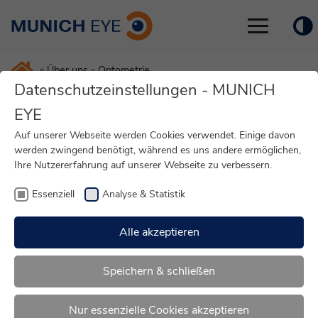
Toggle
navigation
»
Über uns
»
Optometrie
Datenschutzeinstellungen - MUNICH
EYE
Team Optometrie,
Auf unserer Webseite werden Cookies verwendet. Einige davon
werden zwingend benötigt, während es uns andere ermöglichen,
Refraktivberatung und
Ihre Nutzererfahrung auf unserer Webseite zu verbessern.
Voruntersuchung
Essenziell
Analyse & Statistik
Alle akzeptieren
Nina Vrhovac
Speichern & schließen
Augenoptikerin
Nur essenzielle Cookies akzeptieren