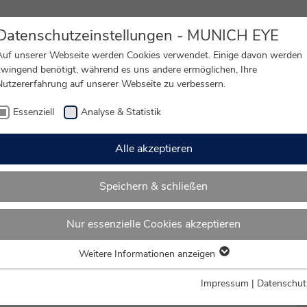
Datenschutzeinstellungen - MUNICH EYE
Auf unserer Webseite werden Cookies verwendet. Einige davon werden
zwingend benötigt, während es uns andere ermöglichen, Ihre
Nutzererfahrung auf unserer Webseite zu verbessern.
usch
Grauer Star
Lidstraffung
OP Nar
Essenziell
Analyse & Statistik
Alle akzeptieren
Speichern & schließen
hrung (m/w/d)
Nur essenzielle Cookies akzeptieren
Weitere Informationen anzeigen
Essenziell
Essenzielle Cookies werden für grundlegende Funktionen der
Impressum
|
Datenschut
Webseite benötigt. Dadurch ist gewährleistet, dass die Webseite