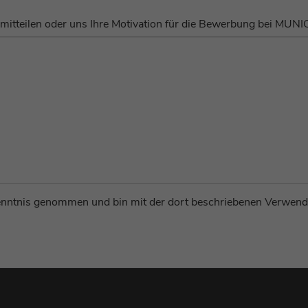
Wird verwendet, um sicherzustellen, dass das
mitteilen oder uns Ihre Motivation für die Bewerbung bei MUNI
Zweck
Banner demselben Besucher auf Ihrer Website
nicht erneut angezeigt wird.
Name
zabHMBucket
Anbieter
Zoho PageSense
Laufzeit
1 Jahr
Dient zur Identifizierung des genauen Heatmap-
Zweck
Experiments, das auf der Webseite verfolgt
enntnis genommen und bin mit der dort beschriebenen Verwend
werden soll.