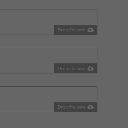
Drop file here
Drop file here
Drop file here