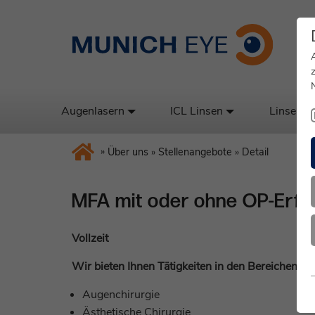
Augenlasern
ICL Linsen
Linsenta
»
Über uns
»
Stellenangebote
»
Detail
MFA mit oder ohne OP-Erfa
Vollzeit
Wir bieten Ihnen Tätigkeiten in den Bereichen:
Augenchirurgie
Ästhetische Chirurgie