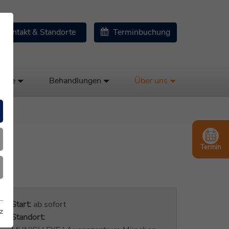
Kontakt & Standorte
Terminbuchung
kose
Behandlungen
Über uns
Termin
Start:
ab sofort
z
Standort: