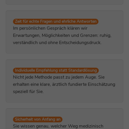
Anbieter
Zoho PageSense
Name
be_typo_user
Laufzeit
1 Jahr
Zeit für echte Fragen und ehrliche Antworten
Anbieter
TYPO3
Im persönlichen Gespräch klären wir
Dieses Cookie speichert Metadaten
Erwartungen, Möglichkeiten und Grenzen: ruhig,
Laufzeit
Sitzungsende
(Eingänge, Quelle usw.) einer Sitzung, die
Zweck
verständlich und ohne Entscheidungsdruck.
für die vollständige Nachverfolgung
Dieses Cookie teilt der Webseite mit, ob ein
verwendet werden.
Besucher oder eine Besucherin zugleich im
Zweck
TYPO3-Backend angemeldet ist und die
Rechte besitzt, die Webseite zu verwalten.
Name
^zsc[0-9a-z]{32}$
Individuelle Empfehlung statt Standardlösung
Nicht jede Methode passt zu jedem Auge. Sie
Anbieter
Zoho PageSense
erhalten eine klare, ärztlich fundierte Einschätzung
Name
LS_CSRF_TOKEN
speziell für Sie.
Laufzeit
1 Tag
Anbieter
Zoho SalesIQ
Dieses Cookie wird gesetzt, wenn eine
Laufzeit
Sitzungsende
neue Sitzung mit vollständiger
Sicherheit von Anfang an
Nachverfolgung gestartet wird. Dieses
Zweck
Dieses Cookie wird aus Sicherheitsgründen
Cookie wird verwendet, um die aktuelle
Sie wissen genau, welcher Weg medizinisch