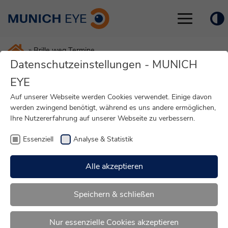
Toggle
navigation
»
Brille weg Termine
Datenschutzeinstellungen - MUNICH
Der wichtigste Schritt
EYE
Auf unserer Webseite werden Cookies verwendet. Einige davon
zu klarem Sehen
werden zwingend benötigt, während es uns andere ermöglichen,
Ihre Nutzererfahrung auf unserer Webseite zu verbessern.
beginnt nicht im OP –
Essenziell
Analyse & Statistik
sondern im Gespräch
Alle akzeptieren
Lassen Sie Ihre Augen persönlich und ausführlich
prüfen und erfahren Sie, welche Sehkorrektur
Speichern & schließen
wirklich zu Ihnen passt.
Nur essenzielle Cookies akzeptieren