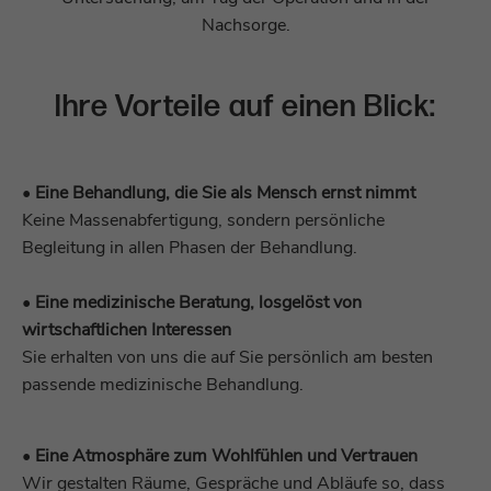
Nachsorge.
Laufzeit
Sitzungsende
Laufzeit
1 Jahr
PHPs Daten/Sitzungs-Identifikator,
Cookie von Google zur Steuerung der
Ihre Vorteile auf einen Blick:
gesetzt, wenn die PHP session()-Methode
Zweck
erweiterten Script- und
Zweck
verwendet wird, bietet seitenübergreifende
Ereignisbehandlung.
Funktionen.
•
Eine Behandlung, die Sie als Mensch ernst nimmt
Name
_gid
Keine Massenabfertigung, sondern persönliche
Name
staticfilecache
Begleitung in allen Phasen der Behandlung.
Anbieter
Google Analytics
Anbieter
TYPO3
•
Eine medizinische Beratung, losgelöst von
Laufzeit
1 Tag
Laufzeit
Sitzungsende
wirtschaftlichen Interessen
Cookie von Google zum speichern und
Sie erhalten von uns die auf Sie persönlich am besten
Zweck
Verbesserung der Performance von
zählen von Pageviews.
Zweck
passende medizinische Behandlung.
statischen Seiten.
Name
_gat_UA-*
•
Eine Atmosphäre zum Wohlfühlen und Vertrauen
Name
fe_typo_user
Wir gestalten Räume, Gespräche und Abläufe so, dass
Anbieter
Google Analytics