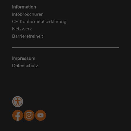
Information
Infobroschüren
CE-Konformitätserklärung
Netzwerk
Barrierefreiheit
Impressum
Datenschutz
Menü
Kundenbewertungen und Erfahrungen zu
Barrierefreiheit
MUNICH EYE I MUNICH MED
SEHR GUT
%
100
Empfehlungen auf