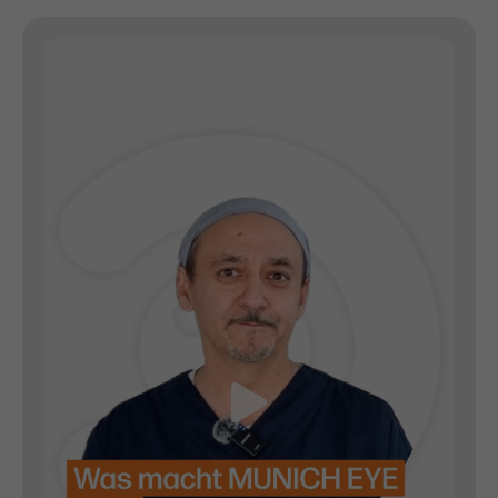
Besuche eines Besuchers auf der Website.
Zweck
Lastausgleich und Sitzungsstabilität.
Name
^zpc[0-9a-z]{32}$
Anbieter
Zoho PageSense
Laufzeit
1 Jahr
Wird verwendet, um sicherzustellen, dass
Zweck
das Banner demselben Besucher auf Ihrer
Website nicht erneut angezeigt wird.
Name
zabHMBucket
Anbieter
Zoho PageSense
Laufzeit
1 Jahr