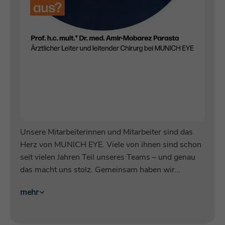
Dient zur Identifizierung des genauen
Zweck
Heatmap-Experiments, das auf der
Webseite verfolgt werden soll.
Unsere Mitarbeiterinnen und Mitarbeiter sind das
Herz von MUNICH EYE. Viele von ihnen sind schon
seit vielen Jahren Teil unseres Teams – und genau
das macht uns stolz. Gemeinsam haben wir
besondere Erlebnisse geteilt, schwierige Situationen
mehr
gemeistert und unzählige schöne Momente erlebt.
Bei der Auswahl neuer Kolleginnen und Kollegen
legen wir nicht nur Wert auf Fachkompetenz,