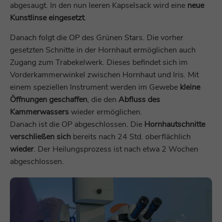
verwendet, um Cross-Site Request
abgesaugt. In den nun leeren Kapselsack wird eine
neue
Sitzung für eine vollständige
Zweck
Forgery (CSRF) für die vom Besucher
Nachverfolgung zu identifizieren.
Kunstlinse eingesetzt
.
getätigten AJAX-Aufrufe zu vermeiden.
Danach folgt die OP des Grünen Stars. Die vorher
Name
zabUserID
gesetzten Schnitte in der Hornhaut ermöglichen auch
Name
uesign
Zugang zum Trabekelwerk. Dieses befindet sich im
Anbieter
Zoho PageSense
Vorderkammerwinkel zwischen Hornhaut und Iris. Mit
Anbieter
Zoho SalesIQ
einem speziellen Instrument werden im Gewebe
kleine
Laufzeit
1 Jahr
Laufzeit
1 Monat
Öffnungen geschaffen
, die den
Abfluss des
Kammerwassers
wieder ermöglichen.
Dient der Identifizierung einzelner
Dieses Cookie wird verwendet, um die
Zweck
Besucher sowie dem Status von neuen
Zweck
Danach ist die OP abgeschlossen. Die
Hornhautschnitte
Sicherheit der Anwendungen zu verwalten.
und wiederkehrenden Besuchern.
verschließen sich
bereits nach 24 Std. oberflächlich
wieder
. Der Heilungsprozess ist nach etwa 2 Wochen
Name
zalb_34e30bb8af
abgeschlossen.
Name
zps-tgr-dts
Anbieter
Zoho SalesIQ
Anbieter
Zoho PageSense
Laufzeit
Sitzungsende
Laufzeit
1 Jahr