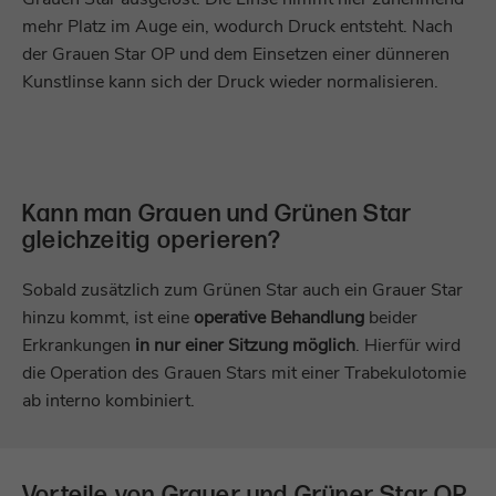
Großer Mauszeige
Anbieter
TYPO3
mehr Platz im Auge ein, wodurch Druck entsteht. Nach
Laufzeit
1 Minute
der Grauen Star OP und dem Einsetzen einer dünneren
Laufzeit
Sitzungsende
Links unterstreich
Kunstlinse kann sich der Druck wieder normalisieren.
Dies ist ein Protokoll-Cookie zur anonymen
Standard-Cookie von TYPO3 zur
Zweck
Analyse des Nutzerverhaltens auf unserer
Textabstand vergr
Speicherung der Session ID im Falle eines
Website.
Zweck
Benutzer-Logins (Zugang zu einem
geschützten Bereich) oder der Nutzung
Textabstand verkle
von Formularfeldern.
Kann man Grauen und Grünen Star
Name
_ga_*
gleichzeitig operieren?
Zeilenhöhe vergrö
Anbieter
Google Analytics
Name
be_lastLoginProvider
Sobald zusätzlich zum Grünen Star auch ein Grauer Star
Zeilenhöhe verklei
Laufzeit
1 Jahr
hinzu kommt, ist eine
operative Behandlung
beider
Anbieter
TYPO3
Erkrankungen
in nur einer Sitzung möglich
. Hierfür wird
Dies ist ein Protokoll-Cookie zur anonymen
die Operation des Grauen Stars mit einer Trabekulotomie
Laufzeit
3 Monate
Zweck
Analyse des Nutzerverhaltens auf unserer
ab interno kombiniert.
Website.
Benötigt, damit TYPO3 beim Backend-
Zweck
Login den Zeitpunkt des letzten Logins
feststellen kann.
Name
zft-sdc
Vorteile von Grauer und Grüner Star OP