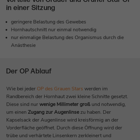
in einer Sitzung
Anbieter
Zoho PageSense
Name
be_typo_user
Laufzeit
1 Jahr
geringere Belastung des Gewebes
Anbieter
TYPO3
Hornhautschnitt nur einmal notwendig
Dieses Cookie speichert Metadaten
nur einmalige Belastung des Organismus durch die
Laufzeit
Sitzungsende
(Eingänge, Quelle usw.) einer Sitzung, die
Anästhesie
Zweck
für die vollständige Nachverfolgung
Dieses Cookie teilt der Webseite mit, ob ein
verwendet werden.
Besucher oder eine Besucherin zugleich im
Zweck
TYPO3-Backend angemeldet ist und die
Der OP Ablauf
Rechte besitzt, die Webseite zu verwalten.
Name
^zsc[0-9a-z]{32}$
Wie bei jeder
OP des Grauen Stars
werden im
Anbieter
Zoho PageSense
Name
LS_CSRF_TOKEN
Randbereich der Hornhaut zwei kleine Schnitte gesetzt.
Laufzeit
1 Tag
Diese sind nur
wenige Millimeter groß
und notwendig,
Anbieter
Zoho SalesIQ
um einen
Zugang zur Augenlinse
zu haben. Der
Dieses Cookie wird gesetzt, wenn eine
Kapselsack der Augenlinse wird kreisförmig an der
Laufzeit
Sitzungsende
neue Sitzung mit vollständiger
Vorderfläche geöffnet. Durch diese Öffnung wird der
Nachverfolgung gestartet wird. Dieses
Zweck
Dieses Cookie wird aus Sicherheitsgründen
trübe und verhärtete Linsenkern zerkleinert und
Cookie wird verwendet, um die aktuelle