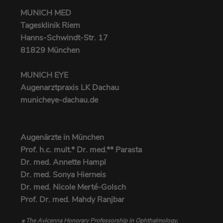
Dient zur Identifizierung des genauen
Zweck
Heatmap-Experiments, das auf der
MUNICH MED
Webseite verfolgt werden soll.
Tagesklinik Riem
Hanns-Schwindt-Str. 17
81829 München
MUNICH EYE
Augenarztpraxis LK Dachau
municheye-dachau.de
Augenärzte in München
Prof. h.c. mult.* Dr. med.** Parasta
Dr. med. Annette Hampl
Dr. med. Sonya Hierneis
Dr. med. Nicole Merté-Golsch
Prof. Dr. med. Mahdy Ranjbar
The Avicenna Honorary Professorship in Ophthalmology,