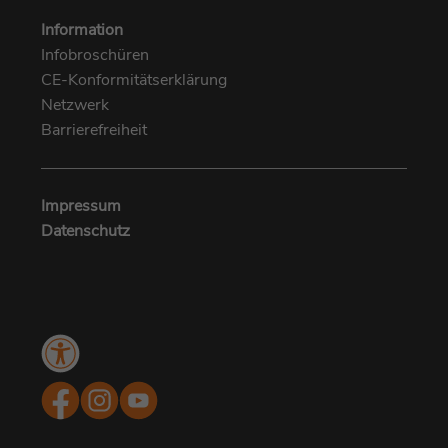
Information
Infobroschüren
CE-Konformitätserklärung
Netzwerk
Barrierefreiheit
Impressum
Datenschutz
Menü
Kundenbewertungen und Erfahrungen zu
Barrierefreiheit
MUNICH EYE I MUNICH MED
SEHR GUT
%
100