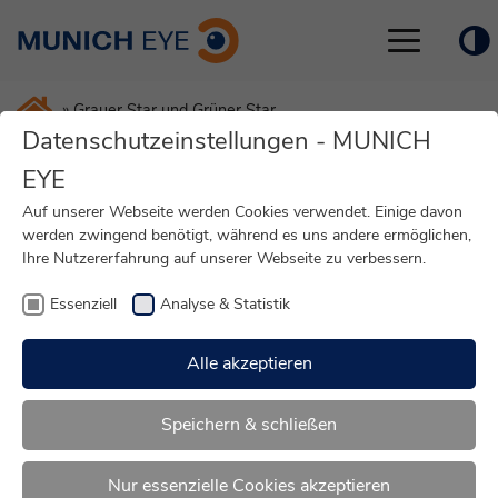
Toggle
navigation
»
Grauer Star und Grüner Star
Datenschutzeinstellungen - MUNICH
EYE
Grauer Star und Grüner Star:
Auf unserer Webseite werden Cookies verwendet. Einige davon
werden zwingend benötigt, während es uns andere ermöglichen,
Kann man beide gleichzeitig
Ihre Nutzererfahrung auf unserer Webseite zu verbessern.
behandeln?
Essenziell
Analyse & Statistik
Alle akzeptieren
Speichern & schließen
Nur essenzielle Cookies akzeptieren