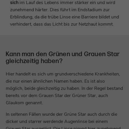
sich
im Lauf des Lebens immer stärker ein und wird
Laufzeit
Sitzungsende
zunehmend härter. Dies führt im Endstadium zur
Laufzeit
1 Jahr
Erblindung, da die trübe Linse eine Barriere bildet und
PHPs Daten/Sitzungs-Identifikator,
Cookie von Google zur Steuerung der
verhindert, dass das Licht bis zur Netzhaut kommt.
gesetzt, wenn die PHP session()-Methode
Zweck
erweiterten Script- und
Zweck
verwendet wird, bietet seitenübergreifende
Ereignisbehandlung.
Funktionen.
Kann man den Grünen und Grauen Star
Name
_gid
Schrift vergrößern
Name
staticfilecache
gleichzeitig haben?
Anbieter
Google Analytics
Anbieter
TYPO3
Schrift verkleinern
Hier handelt es sich um grundverschiedene Krankheiten,
Laufzeit
1 Tag
die nur einen ähnlichen Namen haben. Es ist also
Laufzeit
Sitzungsende
Kontrast
möglich, beide gleichzeitig zu haben. In der Regel bestand
Cookie von Google zum speichern und
Zweck
bereits vor dem Grauen Star der Grüner Star, auch
Verbesserung der Performance von
zählen von Pageviews.
Zweck
Lesehilfe
statischen Seiten.
Glaukom genannt.
In seltenen Fällen wurde der Grüne Star auch durch die
Name
_gat_UA-*
Graue Farbtöne
Name
fe_typo_user
dicker und starrer werdende Augenlinse bei einem
Grauen Star ausgelöst. Die Linse nimmt hier zunehmend
Anbieter
Google Analytics