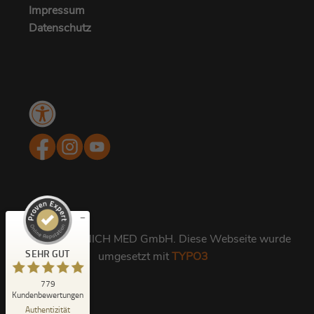
Besuche eines Besuchers auf der Website.
Impressum
Zweck
Lastausgleich und Sitzungsstabilität.
Datenschutz
Name
^zpc[0-9a-z]{32}$
Anbieter
Zoho PageSense
Menü
Laufzeit
1 Jahr
Kundenbewertungen und Erfahrungen zu
Barrierefreiheit
MUNICH EYE I MUNICH MED
Wird verwendet, um sicherzustellen, dass
SEHR GUT
Zweck
das Banner demselben Besucher auf Ihrer
%
100
Website nicht erneut angezeigt wird.
Empfehlungen auf
ProvenExpert.com
5,00
/
4,92
Name
zabHMBucket
105
674
© 2026 MUNICH MED GmbH. Diese Webseite wurde
Bewertungen auf
4
Bewertungen von
SEHR GUT
Anbieter
Zoho PageSense
umgesetzt mit
TYPO3
ProvenExpert.com
anderen Quellen
Laufzeit
779
1 Jahr
Blick aufs ProvenExpert-Profil werfen
Kundenbewertungen
06.08.2026
Authentizität