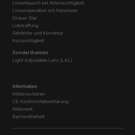
Dieses Cookie wird verwendet, um die
Linsentausch bei Alterssichtigkeit
Dieses Cookie enthält Metadaten auf
Zweck
Sicherheit der Anwendungen zu verwalten.
Linsenoperation mit Nanolaser
Zweck
Sitzungsebene, die sich auf die Auslöser
Grauer Star
von PageSense beziehen.
Lidstraffung
Name
munichmedgmbh-_zldp
Sehfehler und Korrektur
Name
zfccn|_zcsr_tmp
Kurzsichtigkeit
Anbieter
Zoho SalesIQ
Anbieter
Zoho PageSense
Sonderthemen
Laufzeit
2 Jahre
Light Adjustable Lens (LAL)
Laufzeit
Sitzungsende
Dieses Cookie identifiziert die einzelnen
Zweck
Besucher der Website.
Sitzungsbasierter Sicherheits-Cookie, der
Zweck
Cross-Site Identity Forgery verhindert.
Information
Name
munichmedgmbh-_zldt
Infobroschüren
CE-Konformitätserklärung
Name
^zalb_\d+$
Anbieter
Zoho SalesIQ
Netzwerk
Anbieter
Zoho PageSense
Barrierefreiheit
Laufzeit
1 Tag
Laufzeit
Sitzungsende
Dieses Cookie identifiziert eindeutige
Zweck