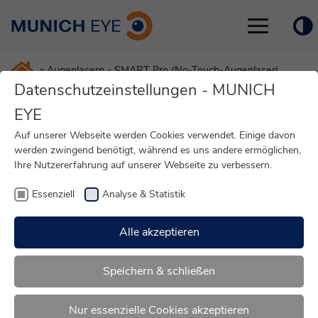
Toggle
navigation
»
Augenlasern
»
SMART Pro (No-Touch-Augenlaser)
Datenschutzeinstellungen - MUNICH
EYE
SMART Pro - Berühungsfreies
Auf unserer Webseite werden Cookies verwendet. Einige davon
werden zwingend benötigt, während es uns andere ermöglichen,
Augenlasern im MUNICH EYE
Ihre Nutzererfahrung auf unserer Webseite zu verbessern.
Augenzentrum München
Essenziell
Analyse & Statistik
Alle akzeptieren
Speichern & schließen
Nur essenzielle Cookies akzeptieren