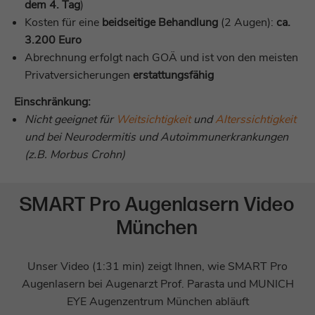
Dieses Cookie wird verwendet, um die
dem 4. Tag
)
Dieses Cookie enthält Metadaten auf
Zweck
Sicherheit der Anwendungen zu verwalten.
Kosten für eine
beidseitige Behandlung
(2 Augen):
ca.
Zweck
Sitzungsebene, die sich auf die Auslöser
3.200 Euro
von PageSense beziehen.
Abrechnung erfolgt nach GOÄ und ist von den meisten
Name
munichmedgmbh-_zldp
Privatversicherungen
erstattungsfähig
Name
zfccn|_zcsr_tmp
Anbieter
Zoho SalesIQ
Einschränkung:
Anbieter
Zoho PageSense
Nicht geeignet für
Weitsichtigkeit
und
Alterssichtigkeit
Laufzeit
2 Jahre
und bei Neurodermitis und Autoimmunerkrankungen
Laufzeit
Sitzungsende
(z.B. Morbus Crohn)
Dieses Cookie identifiziert die einzelnen
Zweck
Schrift vergrößern
Besucher der Website.
Sitzungsbasierter Sicherheits-Cookie, der
Zweck
Cross-Site Identity Forgery verhindert.
SMART Pro Augenlasern Video
Schrift verkleinern
Name
munichmedgmbh-_zldt
München
Name
^zalb_\d+$
Kontrast
Anbieter
Zoho SalesIQ
Unser Video (1:31 min) zeigt Ihnen, wie SMART Pro
Anbieter
Zoho PageSense
Laufzeit
1 Tag
Lesehilfe
Augenlasern bei Augenarzt Prof. Parasta und MUNICH
Laufzeit
Sitzungsende
EYE Augenzentrum München abläuft
Dieses Cookie identifiziert eindeutige
Zweck