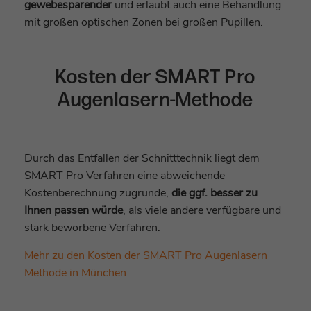
gewebesparender
und erlaubt auch eine Behandlung
Laufzeit
Sitzungsende
mit großen optischen Zonen bei großen Pupillen.
Laufzeit
1 Jahr
PHPs Daten/Sitzungs-Identifikator,
Cookie von Google zur Steuerung der
gesetzt, wenn die PHP session()-Methode
Zweck
erweiterten Script- und
Zweck
Kosten der SMART Pro
verwendet wird, bietet seitenübergreifende
Ereignisbehandlung.
Funktionen.
Augenlasern-Methode
Name
_gid
Name
staticfilecache
Durch das Entfallen der Schnitttechnik liegt dem
Anbieter
Google Analytics
Anbieter
TYPO3
SMART Pro Verfahren eine abweichende
Laufzeit
1 Tag
Kostenberechnung zugrunde,
die ggf. besser zu
Laufzeit
Sitzungsende
Ihnen passen würde
, als viele andere verfügbare und
Cookie von Google zum speichern und
stark beworbene Verfahren.
Zweck
Verbesserung der Performance von
zählen von Pageviews.
Zweck
statischen Seiten.
Mehr zu den Kosten der SMART Pro Augenlasern
Methode in München
Name
_gat_UA-*
Name
fe_typo_user
Anbieter
Google Analytics