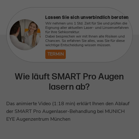
Anbieter
TYPO3
Laufzeit
1 Minute
Laufzeit
Sitzungsende
Lassen Sie sich unverbindlich beraten
Wir nehmen uns 1 Std. Zeit für Sie und prüfen die
Dies ist ein Protokoll-Cookie zur anonymen
Eignung aller aktuellen Laser- und Linsenverfahren
Standard-Cookie von TYPO3 zur
für Ihre Sehkorrektur.
Zweck
Analyse des Nutzerverhaltens auf unserer
Dabei besprechen wir mit Ihnen alle Risiken und
Speicherung der Session ID im Falle eines
Website.
Chancen. So erfahren Sie alles, was Sie für diese
Zweck
Benutzer-Logins (Zugang zu einem
wichtige Entscheidung wissen müssen.
geschützten Bereich) oder der Nutzung
TERMIN
von Formularfeldern.
Name
_ga_*
Anbieter
Google Analytics
Wie läuft SMART Pro Augen
Name
be_lastLoginProvider
lasern ab?
Laufzeit
1 Jahr
Anbieter
TYPO3
Dies ist ein Protokoll-Cookie zur anonymen
Das animierte Video (1:18 min) erklärt Ihnen den Ablauf
Laufzeit
3 Monate
Zweck
Analyse des Nutzerverhaltens auf unserer
der SMART Pro Augenlaser-Behandlung bei MUNICH
Website.
Benötigt, damit TYPO3 beim Backend-
EYE Augenzentrum München
Zweck
Login den Zeitpunkt des letzten Logins
feststellen kann.
Name
zft-sdc