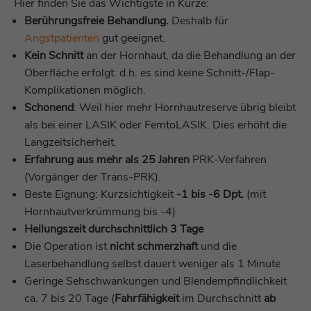
verwendet, um Cross-Site Request
Hier finden Sie das Wichtigste in Kürze:
Sitzung für eine vollständige
Zweck
Forgery (CSRF) für die vom Besucher
Berührungsfreie Behandlung.
Deshalb für
Nachverfolgung zu identifizieren.
getätigten AJAX-Aufrufe zu vermeiden.
Angstpatienten
gut geeignet.
Kein Schnitt
an der Hornhaut, da die Behandlung an der
Name
zabUserID
Oberfläche erfolgt: d.h. es sind keine Schnitt-/Flap-
Name
uesign
Komplikationen möglich.
Anbieter
Zoho PageSense
Anbieter
Zoho SalesIQ
Schonend
: Weil hier mehr Hornhautreserve übrig bleibt
als bei einer LASIK oder FemtoLASIK. Dies erhöht die
Laufzeit
1 Jahr
Laufzeit
1 Monat
Langzeitsicherheit.
Dient der Identifizierung einzelner
Erfahrung aus mehr als 25 Jahren
PRK-Verfahren
Dieses Cookie wird verwendet, um die
Zweck
Besucher sowie dem Status von neuen
Zweck
(Vorgänger der Trans-PRK).
Sicherheit der Anwendungen zu verwalten.
und wiederkehrenden Besuchern.
Beste Eignung: Kurzsichtigkeit
-1 bis -6 Dpt.
(mit
Hornhautverkrümmung bis -4)
Name
zalb_34e30bb8af
Heilungszeit durchschnittlich 3 Tage
Name
zps-tgr-dts
Die Operation ist
nicht schmerzhaft
und die
Anbieter
Zoho SalesIQ
Anbieter
Zoho PageSense
Laserbehandlung selbst dauert weniger als 1 Minute
Geringe Sehschwankungen und Blendempfindlichkeit
Laufzeit
Sitzungsende
Laufzeit
1 Jahr
ca. 7 bis 20 Tage (
Fahrfähigkeit
im Durchschnitt
ab