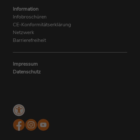
Information
Infobroschüren
CE-Konformitätserklärung
Netzwerk
Barrierefreiheit
Impressum
Datenschutz
Menü
Kundenbewertungen und Erfahrungen zu
Barrierefreiheit
MUNICH EYE I MUNICH MED
SEHR GUT
%
100