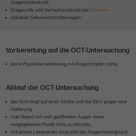
Augeninnendruck
Anbieter
Zoho PageSense
Diagnostik und Verlaufskontrolle bei
Glaukom
Name
be_typo_user
Zeilenhöhe vergrö
unklaren Sehverschlechterungen
Laufzeit
1 Jahr
Anbieter
TYPO3
Zeilenhöhe verklei
Dieses Cookie speichert Metadaten
Laufzeit
Sitzungsende
(Eingänge, Quelle usw.) einer Sitzung, die
Zweck
für die vollständige Nachverfolgung
Vorbereitung auf die OCT-Untersuchung
Dieses Cookie teilt der Webseite mit, ob ein
verwendet werden.
Besucher oder eine Besucherin zugleich im
Zweck
keine Pupillenerweiterung mit Augentropfen nötig
TYPO3-Backend angemeldet ist und die
Rechte besitzt, die Webseite zu verwalten.
Name
^zsc[0-9a-z]{32}$
Anbieter
Zoho PageSense
Ablauf der OCT-Untersuchung
Name
LS_CSRF_TOKEN
Laufzeit
1 Tag
das Kinn liegt auf einer Stütze und die Stirn gegen eine
Anbieter
Zoho SalesIQ
Halterung
Dieses Cookie wird gesetzt, wenn eine
man fixiert mit weit geöffneten Augen einen
Laufzeit
Sitzungsende
neue Sitzung mit vollständiger
vorgegebenen Punkt ohne zu blinzeln
Nachverfolgung gestartet wird. Dieses
Zweck
Dieses Cookie wird aus Sicherheitsgründen
mit einem Laserstrahl wird jetzt der Augenhintergrund
Cookie wird verwendet, um die aktuelle