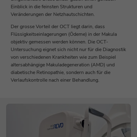
Einblick in die feinsten Strukturen und
Laufzeit
Sitzungsende
Laufzeit
1 Jahr
Veränderungen der Netzhautschichten.
PHPs Daten/Sitzungs-Identifikator,
Cookie von Google zur Steuerung der
Der grosse Vorteil der OCT liegt darin, dass
gesetzt, wenn die PHP session()-Methode
Zweck
erweiterten Script- und
Zweck
Flüssigkeitseinlagerungen (Ödeme) in der Makula
verwendet wird, bietet seitenübergreifende
Ereignisbehandlung.
objektiv gemessen werden können. Die OCT-
Funktionen.
Untersuchung eignet sich nicht nur für die Diagnostik
von verschiedenen Krankheiten wie zum Beispiel
Name
_gid
Name
staticfilecache
altersabhängige Makuladegeneration (AMD) und
Anbieter
Google Analytics
diabetische Retinopathie, sondern auch für die
Anbieter
TYPO3
Verlaufskontrolle nach einer Behandlung.
Laufzeit
1 Tag
Laufzeit
Sitzungsende
Cookie von Google zum speichern und
Zweck
Verbesserung der Performance von
zählen von Pageviews.
Zweck
statischen Seiten.
Name
_gat_UA-*
Name
fe_typo_user
Anbieter
Google Analytics