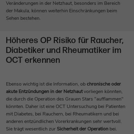
Besuche eines Besuchers auf der Website.
Veränderungen in der Netzhaut, besonders im Bereich
Zweck
Lastausgleich und Sitzungsstabilität.
der Makula, können weiterhin Einschränkungen beim
Sehen bestehen.
Name
^zpc[0-9a-z]{32}$
Anbieter
Zoho PageSense
Höheres OP Risiko für Raucher,
Diabetiker und Rheumatiker im
Laufzeit
1 Jahr
OCT erkennen
Wird verwendet, um sicherzustellen, dass
Zweck
das Banner demselben Besucher auf Ihrer
Website nicht erneut angezeigt wird.
Ebenso wichtig ist die Information, ob
chronische oder
akute Entzündungen in der Netzhaut
vorliegen könnten,
Name
zabHMBucket
die durch die Operation des Grauen Stars "aufflammen"
könnten. Daher ist eine OCT Untersuchung bei Patienten
Anbieter
Zoho PageSense
mit Diabetes, bei Rauchern, bei Rheumatikern und bei
anderen entzündlichen Vorerkrankungen sehr wertvoll.
Laufzeit
1 Jahr
Sie trägt wesentlich zur
Sicherheit der Operation
bei.