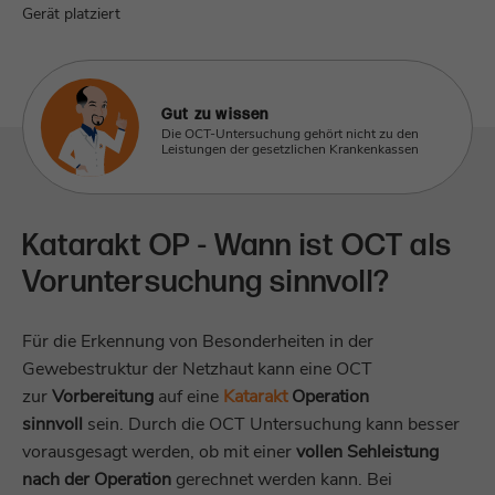
Dieses Cookie wird verwendet, um die
Gerät platziert
Dieses Cookie enthält Metadaten auf
Zweck
Sicherheit der Anwendungen zu verwalten.
Zweck
Sitzungsebene, die sich auf die Auslöser
von PageSense beziehen.
Name
munichmedgmbh-_zldp
Gut zu wissen
Name
zfccn|_zcsr_tmp
Die OCT-Untersuchung gehört nicht zu den
Anbieter
Zoho SalesIQ
Leistungen der gesetzlichen Krankenkassen
Anbieter
Zoho PageSense
Laufzeit
2 Jahre
Laufzeit
Sitzungsende
Katarakt OP - Wann ist OCT als
Dieses Cookie identifiziert die einzelnen
Zweck
Besucher der Website.
Voruntersuchung sinnvoll?
Sitzungsbasierter Sicherheits-Cookie, der
Zweck
Cross-Site Identity Forgery verhindert.
Name
munichmedgmbh-_zldt
Für die Erkennung von Besonderheiten in der
Gewebestruktur der Netzhaut kann eine OCT
Name
^zalb_\d+$
Anbieter
Zoho SalesIQ
zur
Vorbereitung
auf eine
Katarakt
Operation
Anbieter
Zoho PageSense
sinnvoll
sein. Durch die OCT Untersuchung kann besser
Laufzeit
1 Tag
vorausgesagt werden, ob mit einer
vollen Sehleistung
Laufzeit
Sitzungsende
nach der Operation
gerechnet werden kann. Bei
Dieses Cookie identifiziert eindeutige
Zweck